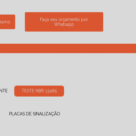
Faça seu orçamento por
mesmo
Whatsapp
7234
(13) 3500-0703
contato@linceseguranca.com.br
ANTE
TESTE NBR 13485
PLACAS DE SINALIZAÇÃO