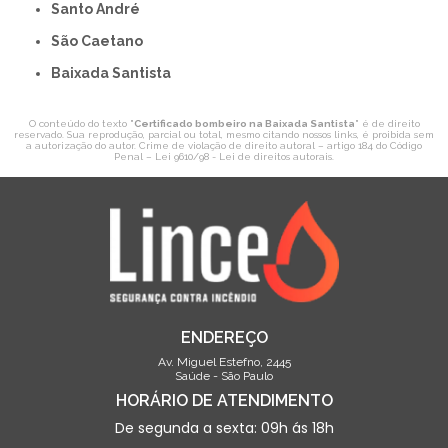
Santo André
São Caetano
Baixada Santista
O conteúdo do texto "
Certificado bombeiro na Baixada Santista
" é de direito
reservado. Sua reprodução, parcial ou total, mesmo citando nossos links, é proibida sem
a autorização do autor. Crime de violação de direito autoral – artigo 184 do Código
Penal –
Lei 9610/98 - Lei de direitos autorais
.
ENDEREÇO
Av. Miguel Estefno, 2445
Saúde - São Paulo
HORÁRIO DE ATENDIMENTO
De segunda a sexta: 09h ás 18h