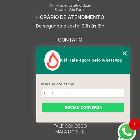
Av. Miguel Estefno, 2445
Saúde - São Paulo
HORÁRIO DE ATENDIMENTO
De segunda a sexta: 09h ás 18h
CONTATO
(13) 3500-0703
contato@linceseguranca.com.br
Olá! Fale agora pelo WhatsApp
SIGA-NOS
Insira seu telefone
MENU
HOME
QUEM SOMOS
INICIAR CONVERSA
SERVIÇOS
EQUIPAMENTOS
CATEGORIAS
1
FALE CONOSCO
MAPA DO SITE