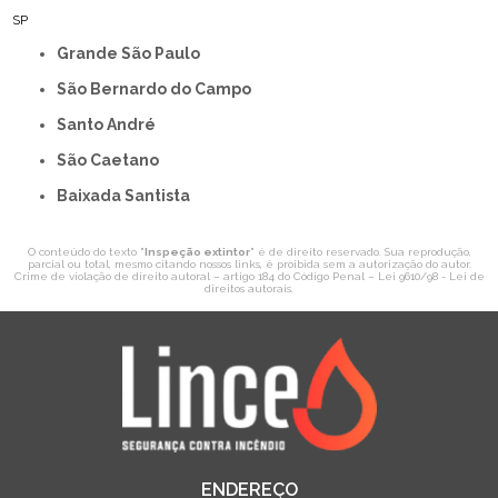
SP
Grande São Paulo
São Bernardo do Campo
Santo André
São Caetano
Baixada Santista
O conteúdo do texto "
Inspeção extintor
" é de direito reservado. Sua reprodução,
parcial ou total, mesmo citando nossos links, é proibida sem a autorização do autor.
Crime de violação de direito autoral – artigo 184 do Código Penal –
Lei 9610/98 - Lei de
direitos autorais
.
ENDEREÇO