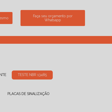
Faça seu orçamento por
mesmo
Whatsapp
7234
(13) 3500-0703
contato@linceseguranca.com.br
ANTE
TESTE NBR 13485
PLACAS DE SINALIZAÇÃO