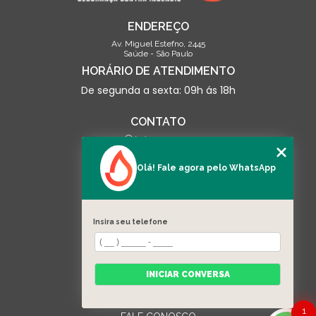
ENDEREÇO
Av. Miguel Estefno, 2445
Saúde - São Paulo
HORÁRIO DE ATENDIMENTO
De segunda a sexta: 09h ás 18h
CONTATO
(13) 3500-0703
contato@linceseguranca.com.br
Olá! Fale agora pelo WhatsApp
SIGA-NOS
Insira seu telefone
MENU
HOME
QUEM SOMOS
INICIAR CONVERSA
SERVIÇOS
EQUIPAMENTOS
CATEGORIAS
1