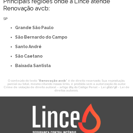
Principais regiões onde a Lince atende
Renovação avcb:
SP
Grande São Paulo
São Bernardo do Campo
Santo André
São Caetano
Baixada Santista
O conteúdo do texto "
Renovação avcb
" é de direito reservado. Sua reprodução,
parcial ou total, mesmo citando nossos links, é proibida sem a autorização do autor.
Crime de violação de direito autoral – artigo 184 do Código Penal –
Lei 9610/98 - Lei de
direitos autorais
.