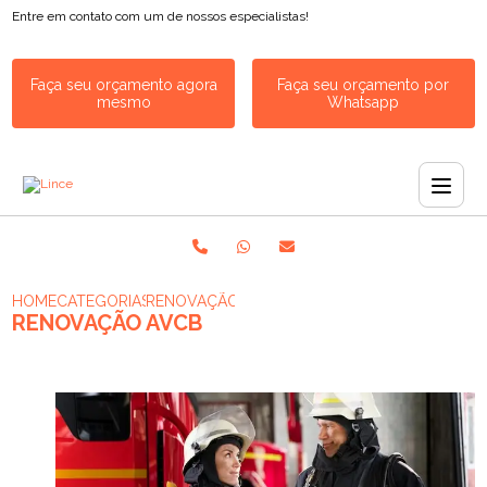
Entre em contato com um de nossos especialistas!
Faça seu orçamento agora
Faça seu orçamento por
mesmo
Whatsapp
HOME
CATEGORIAS
RENOVAÇÃO AVCB
RENOVAÇÃO AVCB