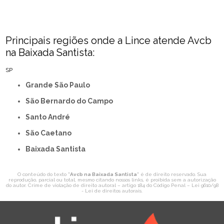
Principais regiões onde a Lince atende Avcb
na Baixada Santista:
SP
Grande São Paulo
São Bernardo do Campo
Santo André
São Caetano
Baixada Santista
O conteúdo do texto "
Avcb na Baixada Santista
" é de direito reservado. Sua
reprodução, parcial ou total, mesmo citando nossos links, é proibida sem a autorização
do autor. Crime de violação de direito autoral – artigo 184 do Código Penal –
Lei 9610/98
- Lei de direitos autorais
.