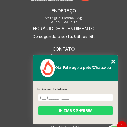
ENDEREÇO
Av. Miguel Estefno, 2445
Saúde - São Paulo
HORÁRIO DE ATENDIMENTO
De segunda a sexta: 09h ás 18h
CONTATO
(13) 3500-0703
contato@linceseguranca.com.br
Olá! Fale agora pelo WhatsApp
SIGA-NOS
Insira seu telefone
MENU
HOME
QUEM SOMOS
INICIAR CONVERSA
SERVIÇOS
EQUIPAMENTOS
CATEGORIAS
1