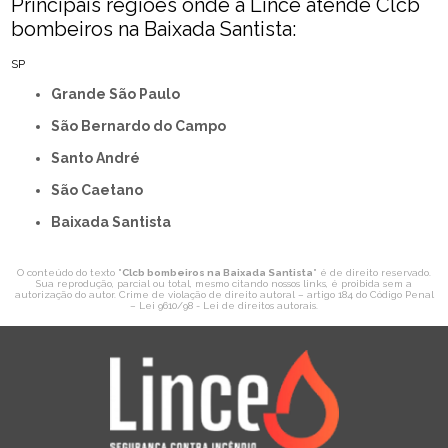
Principais regiões onde a Lince atende Clcb
bombeiros na Baixada Santista:
SP
Grande São Paulo
São Bernardo do Campo
Santo André
São Caetano
Baixada Santista
O conteúdo do texto "
Clcb bombeiros na Baixada Santista
" é de direito reservado.
Sua reprodução, parcial ou total, mesmo citando nossos links, é proibida sem a
autorização do autor. Crime de violação de direito autoral – artigo 184 do Código Penal
–
Lei 9610/98 - Lei de direitos autorais
.