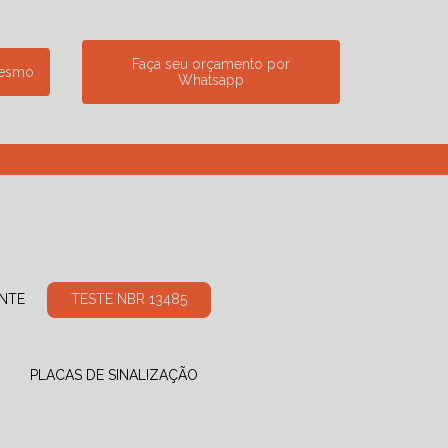
Faça seu orçamento por
mesmo
Whatsapp
7234
(13) 3500-0703
contato@linceseguranca.com.br
ANTE
TESTE NBR 13485
PLACAS DE SINALIZAÇÃO