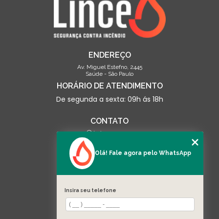
ENDEREÇO
Av. Miguel Estefno, 2445
Saúde - São Paulo
HORÁRIO DE ATENDIMENTO
De segunda a sexta: 09h ás 18h
CONTATO
(13) 3500-0703
contato@linceseguranca.com.br
Olá! Fale agora pelo WhatsApp
SIGA-NOS
Insira seu telefone
MENU
HOME