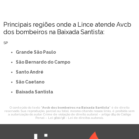
Principais regiões onde a Lince atende Avcb
dos bombeiros na Baixada Santista:
SP
Grande São Paulo
São Bernardo do Campo
Santo André
São Caetano
Baixada Santista
O conteúdo do texto "
Avcb dos bombeiros na Baixada Santista
" é de direito
reservado. Sua reprodução, parcial ou total, mesmo citando nossos links, é proibida sem
a autorização do autor. Crime de violação de direito autoral – artigo 184 do Código
Penal –
Lei 9610/98 - Lei de direitos autorais
.