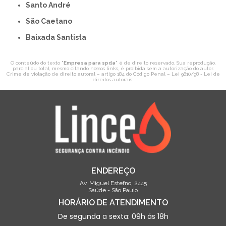
Santo André
São Caetano
Baixada Santista
O conteúdo do texto "
Empresa para spda
" é de direito reservado. Sua reprodução,
parcial ou total, mesmo citando nossos links, é proibida sem a autorização do autor.
Crime de violação de direito autoral – artigo 184 do Código Penal –
Lei 9610/98 - Lei de
direitos autorais
.
ENDEREÇO
Av. Miguel Estefno, 2445
Saúde - São Paulo
HORÁRIO DE ATENDIMENTO
De segunda a sexta: 09h ás 18h