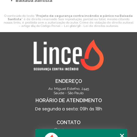
Baixada Santista
O conteúdo do texto "
Projeto de segurança contra incêndio e pânico na Baixada
Santista
" é de direito reservado. Sua reprodução, parcial ou total, mesmo citando
nossos links, é proibida sem a autorização do autor. Crime de violação de direito autoral
– artigo 184 do Código Penal –
Lei 9610/98 - Lei de direitos autorais
.
ENDEREÇO
Av. Miguel Estefno, 2445
Saúde - São Paulo
HORÁRIO DE ATENDIMENTO
De segunda a sexta: 09h ás 18h
CONTATO
(13) 3500-0703
contato@linceseguranca.com.br