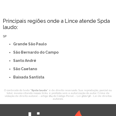
Principais regiões onde a Lince atende Spda
laudo:
SP
Grande São Paulo
São Bernardo do Campo
Santo André
São Caetano
Baixada Santista
O conteúdo do texto "
Spda laudo
" é de direito reservado. Sua reprodução, parcial ou
total, mesmo citando nossos links, é proibida sem a autorização do autor. Crime de
violação de direito autoral – artigo 184 do Código Penal –
Lei 9610/98 - Lei de direitos
autorais
.