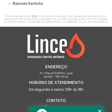
Baixada Santista
O conteúdo do texto "
Clcb
" é de direito reservado. Sua reprodução, parcial ou total,
mesmo citando nossos links, é proibida sem a autorização do autor. Crime de violação
de direito autoral – artigo 184 do Código Penal –
Lei 9610/98 - Lei de direitos autorais
.
ENDEREÇO
Av. Miguel Estefno, 2445
Saúde - São Paulo
HORÁRIO DE ATENDIMENTO
De segunda a sexta: 09h ás 18h
CONTATO
(13) 3500-0703
contato@linceseguranca.com.br