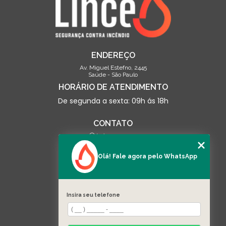
ENDEREÇO
Av. Miguel Estefno, 2445
Saúde - São Paulo
HORÁRIO DE ATENDIMENTO
De segunda a sexta: 09h ás 18h
CONTATO
(13) 3500-0703
contato@linceseguranca.com.br
Olá! Fale agora pelo WhatsApp
SIGA-NOS
Insira seu telefone
MENU
HOME