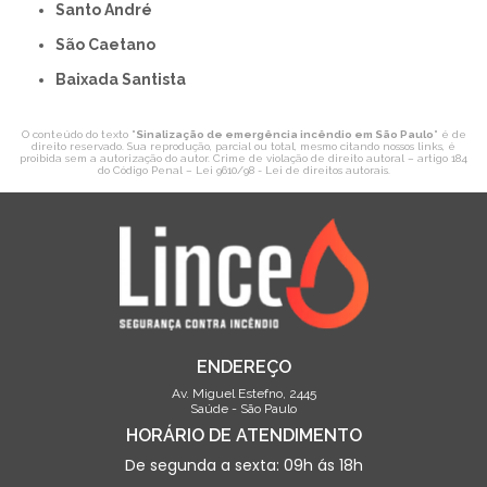
Santo André
São Caetano
Baixada Santista
O conteúdo do texto "
Sinalização de emergência incêndio em São Paulo
" é de
direito reservado. Sua reprodução, parcial ou total, mesmo citando nossos links, é
proibida sem a autorização do autor. Crime de violação de direito autoral – artigo 184
do Código Penal –
Lei 9610/98 - Lei de direitos autorais
.
ENDEREÇO
Av. Miguel Estefno, 2445
Saúde - São Paulo
HORÁRIO DE ATENDIMENTO
De segunda a sexta: 09h ás 18h