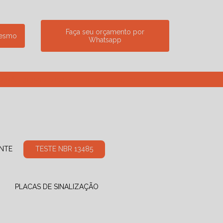
Faça seu orçamento por
mesmo
Whatsapp
7234
(13) 3500-0703
contato@linceseguranca.com.br
ANTE
TESTE NBR 13485
PLACAS DE SINALIZAÇÃO