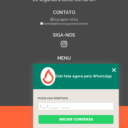
CONTATO
(13) 3500-0703
contato@linceseguranca.com.br
SIGA-NOS
MENU
HOME
QUEM SOMOS
SERVIÇOS
Olá! Fale agora pelo WhatsApp
EQUIPAMENTOS
CATEGORIAS
FALE CONOSCO
MAPA DO SITE
Insira seu telefone
Copyright © Lince. (Lei 9610 de 19/02/1998)
INICIAR CONVERSA
W3C
W3C