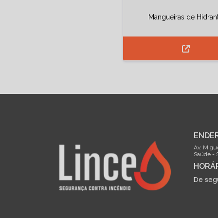
Mangueiras de Hidran
ENDE
Av. Migue
Saúde - 
HORÁR
De seg