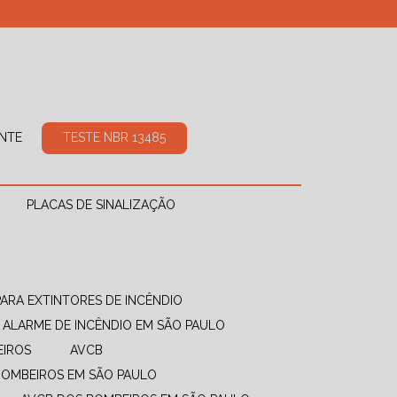
7234
(13) 3500-0703
contato@linceseguranca.com.br
ANTE
TESTE NBR 13485
PLACAS DE SINALIZAÇÃO
PARA EXTINTORES DE INCÊNDIO
ALARME DE INCÊNDIO EM SÃO PAULO
EIROS
AVCB
BOMBEIROS EM SÃO PAULO