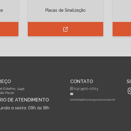
te
Placas de Sinalização
REÇO
CONTATO
S
l Estefno, 2445
(13) 3500-0703
São Paulo
IO DE ATENDIMENTO
contato@linceseguranca.com.br
unda a sexta: 09h ás 18h