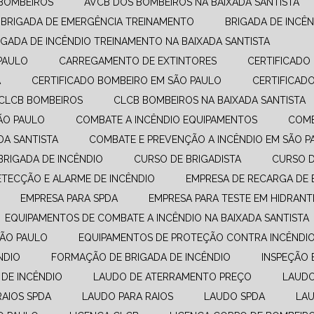
 BOMBEIROS
AVCB DOS BOMBEIROS NA BAIXADA SANTISTA
BRIGADA DE EMERGÊNCIA TREINAMENTO
BRIGADA DE INCÊ
RIGADA DE INCÊNDIO TREINAMENTO NA BAIXADA SANTISTA
PAULO
CARREGAMENTO DE EXTINTORES
CERTIFICAD
A
CERTIFICADO BOMBEIRO EM SÃO PAULO
CERTIFICA
CLCB BOMBEIROS
CLCB BOMBEIROS NA BAIXADA SANTISTA
SÃO PAULO
COMBATE A INCÊNDIO EQUIPAMENTOS​
COM
DA SANTISTA
COMBATE E PREVENÇÃO A INCÊNDIO​ EM SÃO 
 BRIGADA DE INCÊNDIO
CURSO DE BRIGADISTA
CURSO 
DETECÇÃO E ALARME DE INCÊNDIO
EMPRESA DE RECARGA DE 
EMPRESA PARA SPDA
EMPRESA PARA TESTE EM HIDRANT
EQUIPAMENTOS DE COMBATE A INCÊNDIO​ NA BAIXADA SANTISTA
SÃO PAULO
EQUIPAMENTOS DE PROTEÇÃO CONTRA INCÊNDI
NDIO
FORMAÇÃO DE BRIGADA DE INCÊNDIO
INSPEÇÃO 
 DE INCÊNDIO
LAUDO DE ATERRAMENTO PREÇO
LAUD
RAIOS SPDA
LAUDO PARA RAIOS
LAUDO SPDA
LA