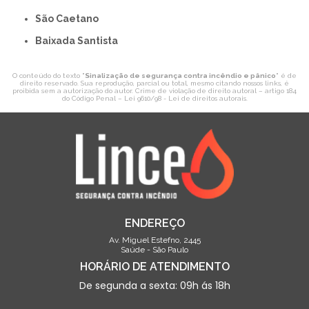
São Caetano
Baixada Santista
O conteúdo do texto "
Sinalização de segurança contra incêndio e pânico
" é de
direito reservado. Sua reprodução, parcial ou total, mesmo citando nossos links, é
proibida sem a autorização do autor. Crime de violação de direito autoral – artigo 184
do Código Penal –
Lei 9610/98 - Lei de direitos autorais
.
ENDEREÇO
Av. Miguel Estefno, 2445
Saúde - São Paulo
HORÁRIO DE ATENDIMENTO
De segunda a sexta: 09h ás 18h