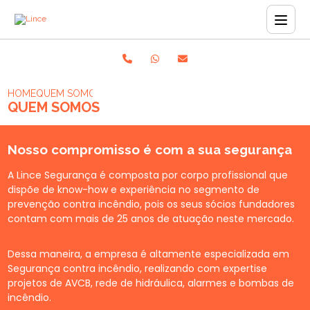
HOME
QUEM SOMOS
QUEM SOMOS
Nosso compromisso é com a sua segurança
A Lince Segurança é composta por corpo profissional que
dispõe de know-how e experiência no segmento de
prevenção contra incêndio, pois os seus sócios fundadores
contam com mais de 25 anos de atuação neste mercado.
Dessa maneira, a empresa é altamente especializada em
Segurança contra incêndio, realizando com expertise
projetos de AVCB, rede de hidráulica, alarmes e bombas de
incêndio.