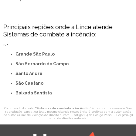
Principais regiões onde a Lince atende
Sistemas de combate a incêndio​:
SP
Grande São Paulo
São Bernardo do Campo
Santo André
São Caetano
Baixada Santista
O conteúdo do texto "
Sistemas de combate a incêndio​
" é de direito reservado. Sua
reprodução, parcial ou total, mesmo citando nossos links, é proibida sem a autorização
do autor. Crime de violação de direito autoral – artigo 184 do Código Penal –
Lei 9610/98
- Lei de direitos autorais
.