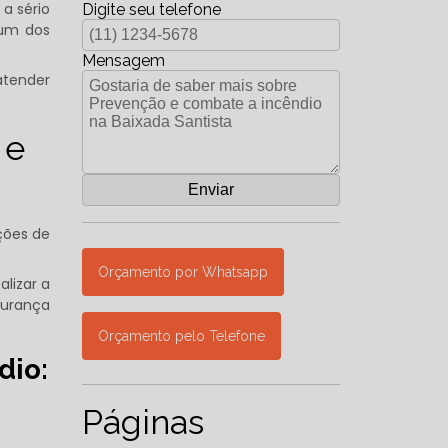
a sério
Digite seu telefone
 um dos
Mensagem
atender
 e
ções de
Orçamento por Whatsapp
alizar a
gurança
Orçamento pelo Telefone
dio:
Páginas