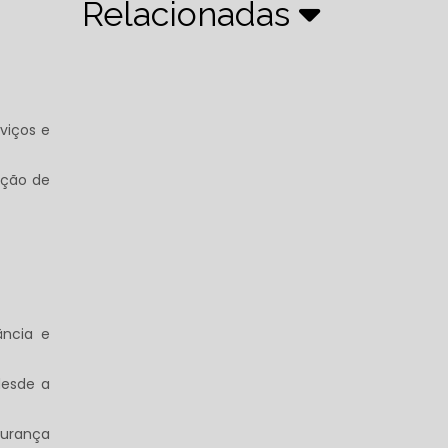
Relacionadas
viços e
nção de
ncia e
desde a
gurança