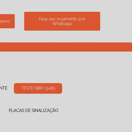
Faça seu orçamento por
mesmo
Whatsapp
7234
(13) 3500-0703
contato@linceseguranca.com.br
ANTE
TESTE NBR 13485
PLACAS DE SINALIZAÇÃO