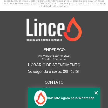
reprodução, parcial ou total, mesmo citando nossos links, é proibida sem a autorização
do autor. Crime de violação de direito autoral – artigo 184 do Código Penal –
Lei 9610/98
- Lei de direitos autorais
.
ENDEREÇO
Av. Miguel Estefno, 2445
Saúde - São Paulo
HORÁRIO DE ATENDIMENTO
De segunda a sexta: 09h ás 18h
CONTATO
(13) 3500-0703
contato@linceseguranca.com.br
Olá! Fale agora pelo WhatsApp
SIGA-NOS